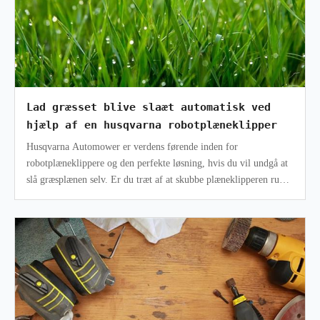
Lad græsset blive slaæt automatisk ved
hjælp af en husqvarna robotplæneklipper
Husqvarna Automower er verdens førende inden for
robotplæneklippere og den perfekte løsning, hvis du vil undgå at
slå græsplænen selv. Er du træt af at skubbe plæneklipperen rundt
og har du ikke tid t