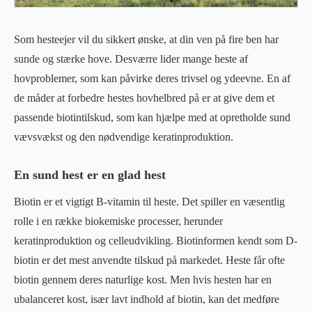
Som hesteejer vil du sikkert ønske, at din ven på fire ben har
sunde og stærke hove. Desværre lider mange heste af
hovproblemer, som kan påvirke deres trivsel og ydeevne. En af
de måder at forbedre hestes hovhelbred på er at give dem et
passende biotintilskud, som kan hjælpe med at opretholde sund
vævsvækst og den nødvendige keratinproduktion.
En sund hest er en glad hest
Biotin er et vigtigt B-vitamin til heste. Det spiller en væsentlig
rolle i en række biokemiske processer, herunder
keratinproduktion og celleudvikling. Biotinformen kendt som D-
biotin er det mest anvendte tilskud på markedet. Heste får ofte
biotin gennem deres naturlige kost. Men hvis hesten har en
ubalanceret kost, især lavt indhold af biotin, kan det medføre