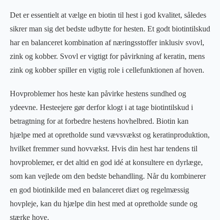
Det er essentielt at vælge en biotin til hest i god kvalitet, således
sikrer man sig det bedste udbytte for hesten. Et godt biotintilskud
har en balanceret kombination af næringsstoffer inklusiv svovl,
zink og kobber. Svovl er vigtigt for påvirkning af keratin, mens
zink og kobber spiller en vigtig role i cellefunktionen af hoven.
Hovproblemer hos heste kan påvirke hestens sundhed og
ydeevne. Hesteejere gør derfor klogt i at tage biotintilskud i
betragtning for at forbedre hestens hovhelbred. Biotin kan
hjælpe med at opretholde sund vævsvækst og keratinproduktion,
hvilket fremmer sund hovvækst. Hvis din hest har tendens til
hovproblemer, er det altid en god idé at konsultere en dyrlæge,
som kan vejlede om den bedste behandling. Når du kombinerer
en god biotinkilde med en balanceret diæt og regelmæssig
hovpleje, kan du hjælpe din hest med at opretholde sunde og
stærke hove.