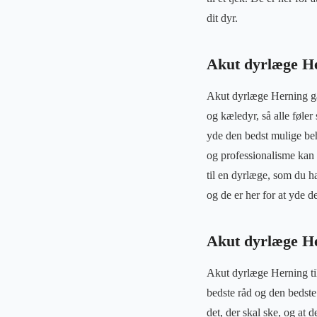
dit dyr.
Akut dyrlæge He
Akut dyrlæge Herning går
og kæledyr, så alle føler
yde den bedst mulige beha
og professionalisme kan g
til en dyrlæge, som du har
og de er her for at yde 
Akut dyrlæge He
Akut dyrlæge Herning til
bedste råd og den bedste p
det, der skal ske, og at 