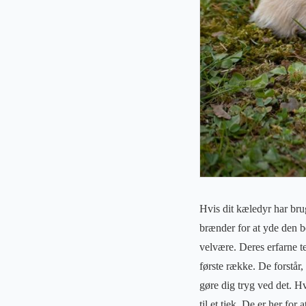
Hvis dit kæledyr har bru
brænder for at yde den be
velvære. Deres erfarne te
første række. De forstår,
gøre dig tryg ved det. Hv
til et tjek. De er her fo