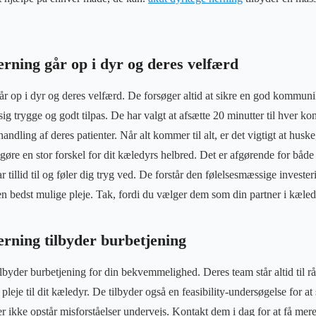
rning går op i dyr og deres velfærd
 op i dyr og deres velfærd. De forsøger altid at sikre en god kommun
 sig trygge og godt tilpas. De har valgt at afsætte 20 minutter til hver ko
ndling af deres patienter. Når alt kommer til alt, er det vigtigt at husk
øre en stor forskel for dit kæledyrs helbred. Det er afgørende for både
 tillid til og føler dig tryg ved. De forstår den følelsesmæssige invester
den bedst mulige pleje. Tak, fordi du vælger dem som din partner i kæle
rning tilbyder burbetjening
byder burbetjening for din bekvemmelighed. Deres team står altid til rå
leje til dit kæledyr. De tilbyder også en feasibility-undersøgelse for at 
der ikke opstår misforståelser undervejs. Kontakt dem i dag for at få mer