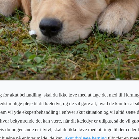
g for akut behandling, skal du ikke tøve med at tage det med til Hernin
dst mulige pleje til dit kæledyr, og de vil gøre alt, hvad de kan for at 
am vil yde ekspertbehandling i enhver akut situation og vil altid sætte 
 hvor bekymrende det kan være, når dit kæledyr er utilpas, så de vil gøre
is du nogensinde er i tvivl, skal du ikke tøve med at ringe til dem eller
r at hjælpe på enhver måde, de kan.
akut dyrlæge herning
tilbyder en mas