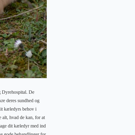
g Dyrehospital. De
sikre deres sundhed og
dit kæledyrs behov i
 alt, hvad de kan, for at
 tage dit kæledyr med ind
se gode behandlinger for