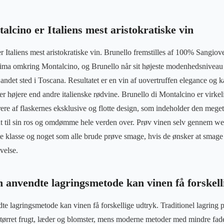
alcino er Italiens mest aristokratiske vin
 Italiens mest aristokratiske vin. Brunello fremstilles af 100% Sangiove
lima omkring Montalcino, og Brunello når sit højeste modenhedsniveau 
andet sted i Toscana. Resultatet er en vin af uovertruffen elegance og k
er højere end andre italienske rødvine. Brunello di Montalcino er virkeli
rere af flaskernes eksklusive og flotte design, som indeholder den meget
jent til sin ros og omdømme hele verden over. Prøv vinen selv gennem 
este klasse og noget som alle brude prøve smage, hvis de ønsker at smage
velse.
 anvendte lagringsmetode kan vinen få forskell
e lagringsmetode kan vinen få forskellige udtryk. Traditionel lagring på
 tørret frugt, læder og blomster, mens moderne metoder med mindre fad