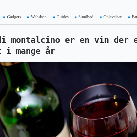
Gadgets
Webshop
Guides
Sundhed
Oplevelser
Fa
di montalcino er en vin der 
t i mange år