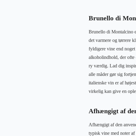
Brunello di Mont
Brunello di Montalcino er
det varmere og tørrere k
fyldigere vine end noget 
alkoholindhold, der ofte 
ry værdig. Lad dig inspi
alle måder gør sig fort
italienske vin er af høj
virkelig kan give en ople
Afhængigt af den
Afhængigt af den anvendt
typisk vine med noter af