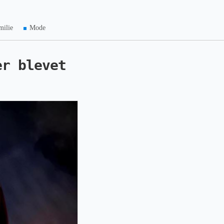
milie
Mode
er blevet