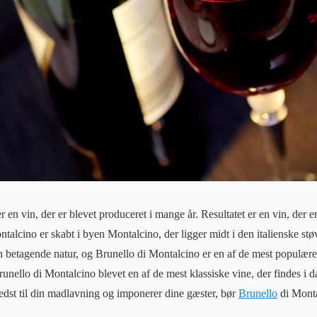
 en vin, der er blevet produceret i mange år. Resultatet er en vin, der e
talcino er skabt i byen Montalcino, der ligger midt i den italienske st
n betagende natur, og Brunello di Montalcino er en af de mest populære
runello di Montalcino blevet en af de mest klassiske vine, der findes i 
 bedst til din madlavning og imponerer dine gæster, bør
Brunello
di Monta