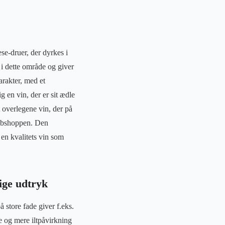
se-druer, der dyrkes i
i dette område og giver
arakter, med et
g en vin, der er sit ædle
 overlegene vin, der på
webshoppen. Den
 en kvalitets vin som
ige udtryk
 store fade giver f.eks.
e og mere iltpåvirkning