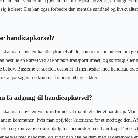
rende eller venner til at give dem et lift. Kørsel giver også mulighed fo
e sig isoleret. Det kan også forbedre den mentale sundhed og livskvalit
er handicapkørsel?
rsel skal man have en handicapkørselsaftale, som man kan ansøge om 
n bestille en kørsel ved at kontakte transportfirmaet, og skriftligt eller
ge behov. Busserne er specielt designet til mennesker med handicap og er
ikre, at passagererne kommer frem og tilbage sikkert.
 få adgang til handicapkørsel?
sel skal man have en vis form for nedsat mobilitet eller et handicap. Ma
ennem kommunen, hvis man opfylder kriterierne for at modtage den. Aftal
neden og kan være en stor hjælp for mennesker med handicap. Det er vigti
 mennesker med handicap, og at det kan hjælpe dem med at opretholde e