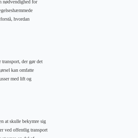
en nødvendighed for
evægelseshæmmede
 forstå, hvordan
 transport, der gør det
kørsel kan omfatte
busser med lift og
den at skulle bekymre sig
 ved offentlig transport