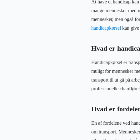
At have et handicap kan
mange mennesker med ned
mennesker, men også for 
handicapkørsel
kan give 
Hvad er handica
Handicapkørsel er transpo
muligt for mennesker med
transport til at gå på arb
professionelle chaufføre
Hvad er fordele
En af fordelene ved handi
om transport. Mennesker