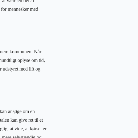
r at være en del af
et for mennesker med
gennem kommunen. Når
 mundtligt oplyse om tid,
 udstyret med lift og
n kan ansøge om en
en kan give ret til et
gt at vide, at kørsel er
n mere selvstændig og