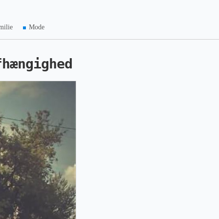
milie
Mode
fhængighed