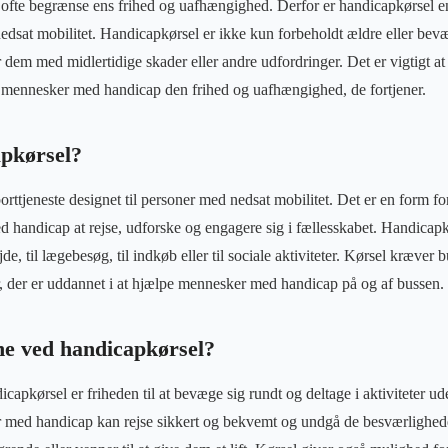
 ofte begrænse ens frihed og uafhængighed. Derfor er handicapkørsel 
sat mobilitet. Handicapkørsel er ikke kun forbeholdt ældre eller b
dem med midlertidige skader eller andre udfordringer. Det er vigtigt at
mennesker med handicap den frihed og uafhængighed, de fortjener.
pkørsel?
rttjeneste designet til personer med nedsat mobilitet. Det er en form for
 handicap at rejse, udforske og engagere sig i fællesskabet. Handicap
ejde, til lægebesøg, til indkøb eller til sociale aktiviteter. Kørsel kræver 
r, der er uddannet i at hjælpe mennesker med handicap på og af bussen.
ne ved handicapkørsel?
capkørsel er friheden til at bevæge sig rundt og deltage i aktiviteter u
 med handicap kan rejse sikkert og bekvemt og undgå de besværligheder