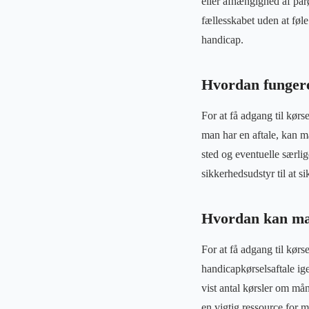
eller afhængighed af pårø
fællesskabet uden at føl
handicap.
Hvordan funger
For at få adgang til kø
man har en aftale, kan ma
sted og eventuelle særli
sikkerhedsudstyr til at s
Hvordan kan man
For at få adgang til kør
handicapkørselsaftale ig
vist antal kørsler om må
en vigtig ressource for