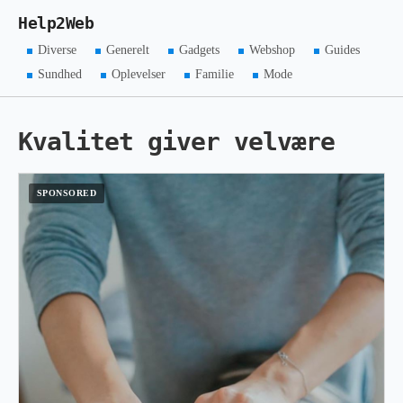
Help2Web
Diverse
Generelt
Gadgets
Webshop
Guides
Sundhed
Oplevelser
Familie
Mode
Kvalitet giver velvære