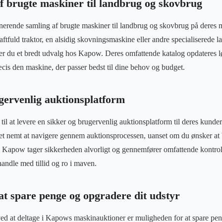
af brugte maskiner til landbrug og skovbrug
erende samling af brugte maskiner til landbrug og skovbrug på deres 
ftfuld traktor, en alsidig skovningsmaskine eller andre specialiserede l
er du et bredt udvalg hos Kapow. Deres omfattende katalog opdateres l
æcis den maskine, der passer bedst til dine behov og budget.
gervenlig auktionsplatform
il at levere en sikker og brugervenlig auktionsplatform til deres kunder
et nemt at navigere gennem auktionsprocessen, uanset om du ønsker at 
g. Kapow tager sikkerheden alvorligt og gennemfører omfattende kontrol
 handle med tillid og ro i maven.
at spare penge og opgradere dit udstyr
 ved at deltage i Kapows maskinauktioner er muligheden for at spare pe