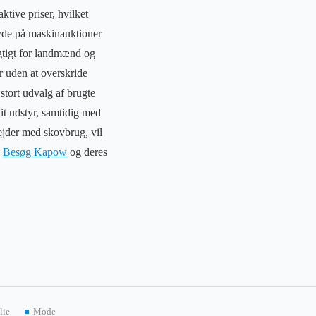
ktive priser, hvilket
 byde på maskinauktioner
agtigt for landmænd og
 uden at overskride
tort udvalg af brugte
it udstyr, samtidig med
ejder med skovbrug, vil
.
Besøg Kapow
og deres
lie
Mode