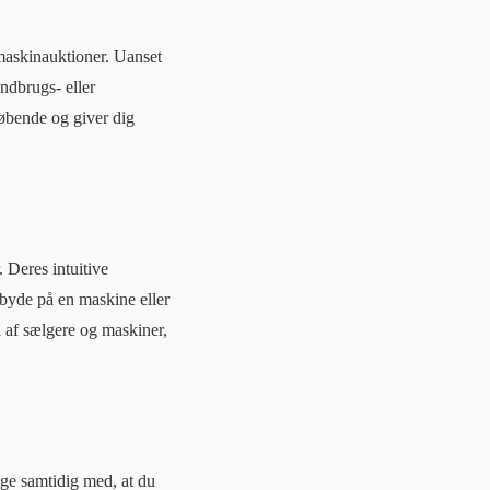
maskinauktioner. Uanset
andbrugs- eller
øbende og giver dig
. Deres intuitive
byde på en maskine eller
 af sælgere og maskiner,
nge samtidig med, at du