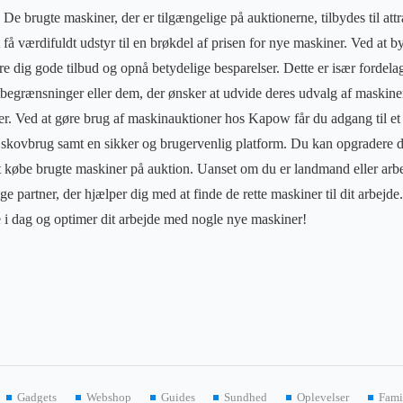
 De brugte maskiner, der er tilgængelige på auktionerne, tilbydes til attra
 få værdifuldt udstyr til en brøkdel af prisen for nye maskiner. Ved at
kre dig gode tilbud og opnå betydelige besparelser. Dette er især fordel
egrænsninger eller dem, der ønsker at udvide deres udvalg af maskiner
 Ved at gøre brug af maskinauktioner hos Kapow får du adgang til et s
 skovbrug samt en sikker og brugervenlig platform. Du kan opgradere d
t købe brugte maskiner på auktion. Uanset om du er landmand eller arb
 partner, der hjælper dig med at finde de rette maskiner til dit arbejde
 i dag og optimer dit arbejde med nogle nye maskiner!
Gadgets
Webshop
Guides
Sundhed
Oplevelser
Fami