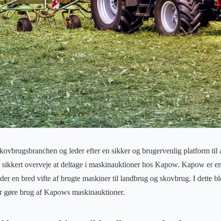
 skovbrugsbranchen og leder efter en sikker og brugervenlig platform til
 sikkert overveje at deltage i maskinauktioner hos Kapow. Kapow er en
er en bred vifte af brugte maskiner til landbrug og skovbrug. I dette bl
ør gøre brug af Kapows maskinauktioner.